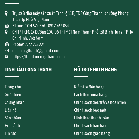
Trụ sở & Nhà máy sản xuất: Tỉnh lộ 11B, TDP Công Thành, phường Phong
Thái, Tp.Huế, Việt Nam
Phone: 0914.574.576 – 0917.767.054
CN TP.HCM: 14 Đường 10A, Đô Thị Mới Nam Thành Phố, xã Bình Hưng, TP.Hồ
Chí Minh, Việt Nam
Phone: 0977 993 994
ctcpcongthanh@gmail.com
https://tinhdaucongthanh.com
TINH DẦU CÔNG THÀNH
HỖ TRỢ KHÁCH HÀNG
Trang chủ
Kiểm tra đơn hàng
Giới thiệu
Cách thức mua hàng
Chứng nhận
Chính sách đổi/trả và hoàn tiền
Liên hệ
Chính sách bảo mật
Sản phẩm
Hình thức thanh toán
Hình ảnh
Chính sách bảo hành
Tin tức
Chính sách giao hàng