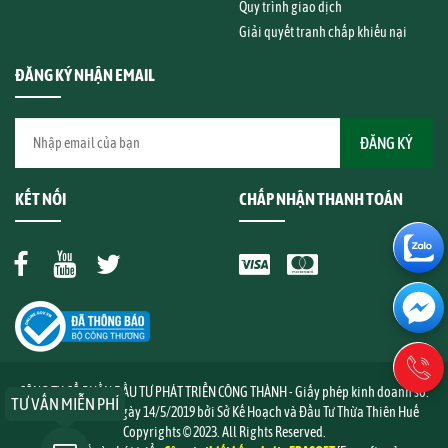
Quy trình giao dịch
Giải quyết tranh chấp khiếu nại
ĐĂNG KÝ NHẬN EMAIL
KẾT NỐI
CHẤP NHẬN THANH TOÁN
CÔNG TY CỔ PHẦN ĐẦU TƯ PHÁT TRIỂN CÔNG THÀNH - Giấy phép kinh doanh số:
TƯ VẤN MIỄN PHÍ
3301648960 cấp ngày 14/5/2019 bởi Sở Kế Hoạch và Đầu Tư Thừa Thiên Huế
Copyrights © 2023. All Rights Reserved.