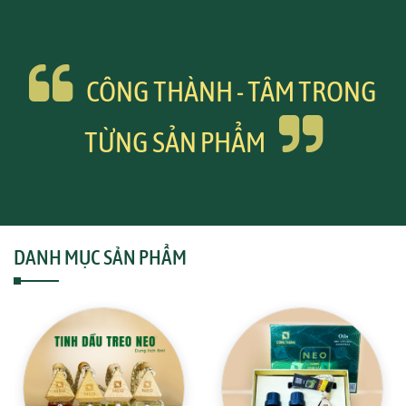
CÔNG THÀNH - TÂM TRONG
TỪNG SẢN PHẨM
DANH MỤC SẢN PHẨM