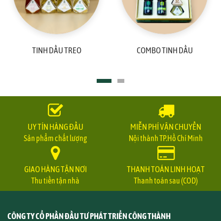
TINH DẦU TREO
COMBO TINH DẦU
UY TÍN HÀNG ĐẦU
MIỄN PHÍ VẬN CHUYỂN
Sản phẩm chất lượng
Nội thành TP.Hồ Chí Minh
GIAO HÀNG TẬN NƠI
THANH TOÁN LINH HOẠT
Thu tiền tận nhà
Thanh toán sau (COD)
CÔNG TY CỔ PHẦN ĐẦU TƯ PHÁT TRIỂN CÔNG THÀNH