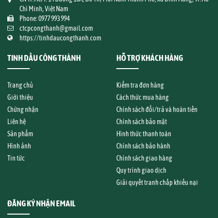
Chí Minh, Việt Nam
Phone: 0977 993 994
ctcpcongthanh@gmail.com
https://tinhdaucongthanh.com
TINH DẦU CÔNG THÀNH
HỖ TRỢ KHÁCH HÀNG
Trang chủ
Kiểm tra đơn hàng
Giới thiệu
Cách thức mua hàng
Chứng nhận
Chính sách đổi/trả và hoàn tiền
Liên hệ
Chính sách bảo mật
Sản phẩm
Hình thức thanh toán
Hình ảnh
Chính sách bảo hành
Tin tức
Chính sách giao hàng
Quy trình giao dịch
Giải quyết tranh chấp khiếu nại
ĐĂNG KÝ NHẬN EMAIL