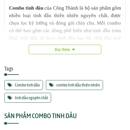
Combo tinh dầu
của Công Thành là bộ sản phẩm gồm
nhiều loại tinh dầu thiên nhiên nguyên chất, được
chọn lọc kỹ lưỡng và đóng gói chỉn chu. Mỗi combo
có thể bao gồm các dòng phổ biến như tinh dầu tràm
Huế, tinh dầu sả Java, tinh dầu bạc hà, tinh dầu quế
phù hợp với nhiều nhu cầu sử dụng trong gia đình
Đọc thêm
hoặc làm quà tặng. Sản phẩm được chiết xuất từ
nguyên liệu sạch, không pha cồn, không hương liệu
Tags
tổng hợp, mang lại trải nghiệm hương thơm tự nhiên,
dễ chịu và an toàn cho sức khỏe.
Combo tinh dầu
combo tinh dầu thiên nhiên
tinh dầu nguyên chất
SẢN PHẨM COMBO TINH DẦU