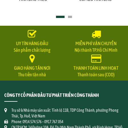
UY TÍN HÀNG ĐẦU
MIỄN PHÍ VẬN CHUYỂN
Sản phẩm chất lượng
Nội thành TP.Hồ Chí Minh
GIAO HÀNG TẬN NƠI
THANH TOÁN LINH HOẠT
Thu tiền tận nhà
Thanh toán sau (COD)
CÔNG TY CỔ PHẦN ĐẦU TƯ PHÁT TRIỂN CÔNG THÀNH
Trụ sở & Nhà máy sản xuất: Tỉnh lộ 11B, TDP Công Thành, phường Phong
Thái, Tp.Huế, Việt Nam
Phone: 0914.574.576 – 0917.767.054
CN TP.HCM: 14 Đường 10A, Đô Thị Mới Nam Thành Phố, xã Bình Hưng, TP.Hồ