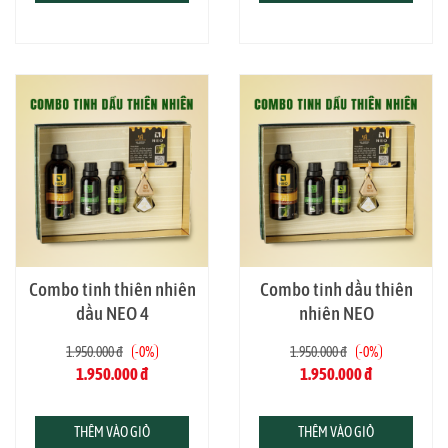
khách sạn, giúp khử mùi, tạo hương thơm dễ
chịu và thư giãn tinh thần
Sử dụng hằng ngày để xông phòng, khuếch tán,
pha nước tắm, lau nhà hoặc xoa bóp tùy theo
loại tinh dầu trong combo
Giúp tiết kiệm hơn so với mua lẻ từng chai, đáp
ứng đa dạng nhu cầu từ khử mùi – thư giãn –
chăm sóc sức khỏe
Combo tinh thiên nhiên
Combo tinh dầu thiên
dầu NEO 4
nhiên NEO
1.950.000 đ
-0%
1.950.000 đ
-0%
1.950.000 đ
1.950.000 đ
THÊM VÀO GIỎ
THÊM VÀO GIỎ