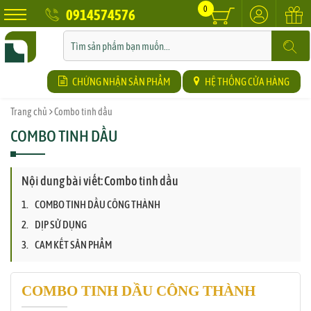
0
0914574576
CHỨNG NHẬN SẢN PHẨM
HỆ THỐNG CỬA HÀNG
Trang chủ
Combo tinh dầu
COMBO TINH DẦU
Nội dung bài viết: Combo tinh dầu
COMBO TINH DẦU CÔNG THÀNH
DỊP SỬ DỤNG
CAM KẾT SẢN PHẨM
COMBO TINH DẦU CÔNG THÀNH