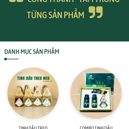
TỪNG SẢN PHẨM
DANH MỤC SẢN PHẨM
TINH DẦU TREO
COMBO TINH DẦU