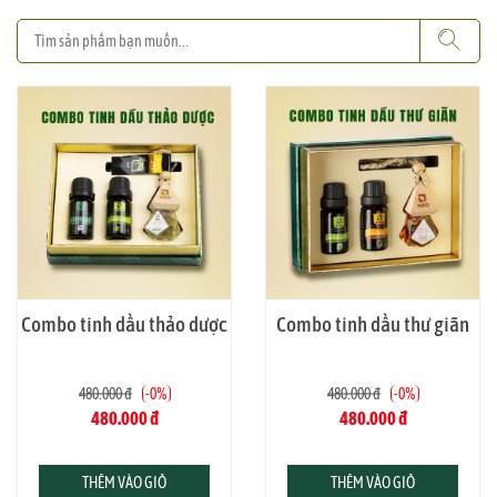
Combo tinh dầu thiên nhiên Công Thành
Combo tinh dầu thảo dược
Combo tinh dầu thư giãn
DỊP SỬ DỤNG
480.000 đ
-0%
480.000 đ
-0%
480.000 đ
480.000 đ
Quà tặng sức khỏe, quà biếu Tết, trung thu, tân
gia, quà cảm ơn đối tác hoặc đồng nghiệp
Dùng cho gia đình, văn phòng, spa, homestay,
THÊM VÀO GIỎ
THÊM VÀO GIỎ