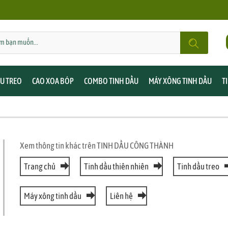
ẦU TREO
CAO XOA BÓP
COMBO TINH DẦU
MÁY XÔNG TINH DẦU
T
Xem thông tin khác trên TINH DẦU CÔNG THÀNH
Trang chủ
Tinh dầu thiên nhiên
Tinh dầu treo
Máy xông tinh dầu
Liên hệ