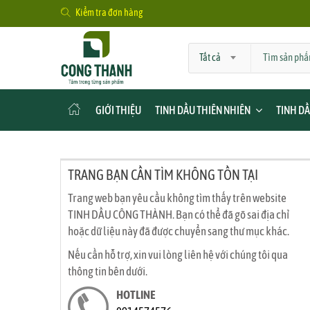
Kiểm tra đơn hàng
Tất cả
GIỚI THIỆU
TINH DẦU THIÊN NHIÊN
TINH D
TRANG BẠN CẦN TÌM KHÔNG TỒN TẠI
Trang web bạn yêu cầu không tìm thấy trên website
TINH DẦU CÔNG THÀNH. Bạn có thể đã gõ sai địa chỉ
hoặc dữ liệu này đã được chuyển sang thư mục khác.
Nếu cần hỗ trợ, xin vui lòng liên hệ với chúng tôi qua
thông tin bên dưới.
HOTLINE