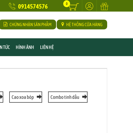
0
0914574576
CHỨNG NHẬN SẢN PHẨM
HỆ THỐNG CỬA HÀNG
IN TỨC
HÌNH ẢNH
LIÊN HỆ
Cao xoa bóp
Combo tinh dầu