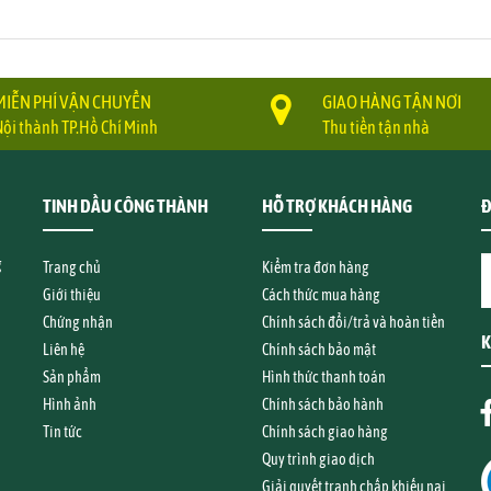
MIỄN PHÍ VẬN CHUYỂN
GIAO HÀNG TẬN NƠI
Nội thành TP.Hồ Chí Minh
Thu tiền tận nhà
TINH DẦU CÔNG THÀNH
HỖ TRỢ KHÁCH HÀNG
Đ
g
Trang chủ
Kiểm tra đơn hàng
Giới thiệu
Cách thức mua hàng
Chứng nhận
Chính sách đổi/trả và hoàn tiền
K
Liên hệ
Chính sách bảo mật
Sản phẩm
Hình thức thanh toán
Hình ảnh
Chính sách bảo hành
Tin tức
Chính sách giao hàng
Quy trình giao dịch
Giải quyết tranh chấp khiếu nại