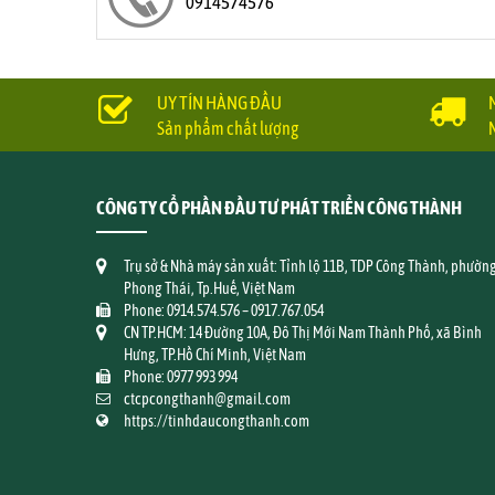
0914574576
UY TÍN HÀNG ĐẦU
Sản phẩm chất lượng
CÔNG TY CỔ PHẦN ĐẦU TƯ PHÁT TRIỂN CÔNG THÀNH
Trụ sở & Nhà máy sản xuất: Tỉnh lộ 11B, TDP Công Thành, phườn
Phong Thái, Tp.Huế, Việt Nam
Phone: 0914.574.576 – 0917.767.054
CN TP.HCM: 14 Đường 10A, Đô Thị Mới Nam Thành Phố, xã Bình
Hưng, TP.Hồ Chí Minh, Việt Nam
Phone: 0977 993 994
ctcpcongthanh@gmail.com
https://tinhdaucongthanh.com