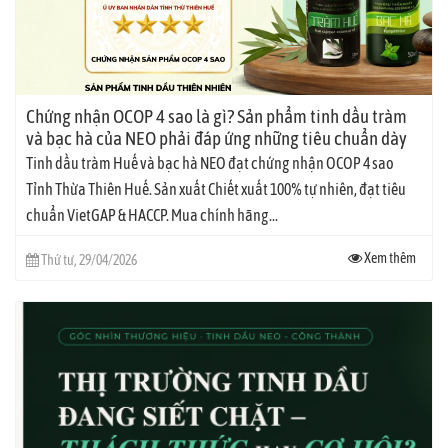
Chứng nhận OCOP 4 sao là gì? Sản phẩm tinh dầu tràm
và bạc hà của NEO phải đáp ứng những tiêu chuẩn dày
khe nào?
Tinh dầu tràm Huế và bạc hà NEO đạt chứng nhận OCOP 4 sao
Tỉnh Thừa Thiên Huế. Sản xuất Chiết xuất 100% tự nhiên, đạt tiêu
chuẩn VietGAP & HACCP. Mua chính hãng...
Xem thêm
Thứ tư, 29/04/2026