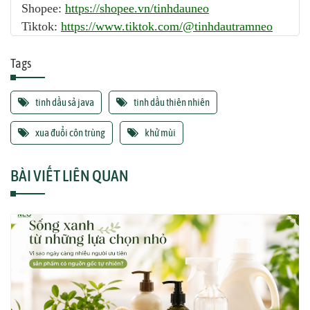
Shopee:
https://shopee.vn/tinhdauneo
Tiktok:
https://www.tiktok.com/@tinhdautramneo
Tags
tinh dầu sả java
tinh dầu thiên nhiên
xua đuổi côn trùng
khử mùi
BÀI VIẾT LIÊN QUAN