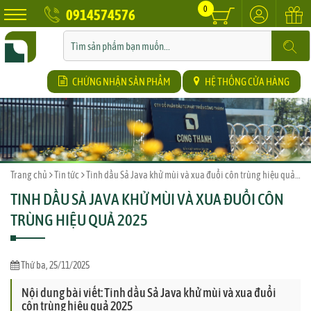
0
0914574576
CHỨNG NHẬN SẢN PHẨM
HỆ THỐNG CỬA HÀNG
Trang chủ
Tin tức
Tinh dầu Sả Java khử mùi và xua đuổi côn trùng hiệu quả 2025
TINH DẦU SẢ JAVA KHỬ MÙI VÀ XUA ĐUỔI CÔN
TRÙNG HIỆU QUẢ 2025
Thứ ba, 25/11/2025
Nội dung bài viết: Tinh dầu Sả Java khử mùi và xua đuổi
côn trùng hiệu quả 2025