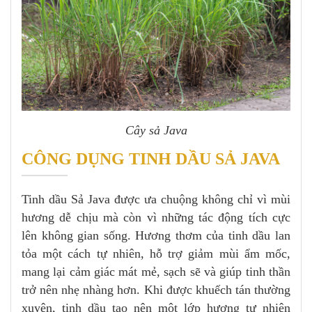
Cây sả Java
CÔNG DỤNG TINH DẦU SẢ JAVA
Tinh dầu Sả Java được ưa chuộng không chỉ vì mùi
hương dễ chịu mà còn vì những tác động tích cực
lên không gian sống. Hương thơm của tinh dầu lan
tỏa một cách tự nhiên, hỗ trợ giảm mùi ẩm mốc,
mang lại cảm giác mát mẻ, sạch sẽ và giúp tinh thần
trở nên nhẹ nhàng hơn. Khi được khuếch tán thường
xuyên, tinh dầu tạo nên một lớp hương tự nhiên