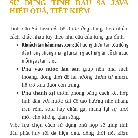
SỬ DỤNG TINH DẦU SẢ JAVA
HIỆU QUẢ, TIẾT KIỆM
Tinh dầu Sả Java có thể được ứng dụng theo nhiều
cách khác nhau tùy theo nhu cầu của từng gia đình.
Khuếch tán bằng máy xông
để hương thơm lan tỏa đồng
đều trong phòng, mang lại cảm giác thư giãn dễ chịu sau
mỗi ngày làm việc.
Pha vào nước lau sàn
giúp nền nhà sạch
thoáng, đồng thời để lại hương thơm tự nhiên,
hỗ trợ xua đuổi côn trùng.
Pha thành xịt
thơm phòng bằng cách kết hợp
tinh dầu với nước cất để tạo hương nhẹ nhàng
trên rèm, sofa hay chăn ga, mang lại sự tươi
mới cho không gian sống.
Việc lựa chọn cách sử dụng phù hợp sẽ giúp tinh
dầu phát huy tối đa hiệu quả, đồng thời tiết kiệm