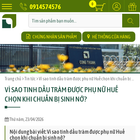
0
0914574576
CHỨNG NHẬN SẢN PHẨM
HỆ THỐNG CỬA HÀNG
Trang chủ
Tin tức
Vì sao tinh dầu tràm được phụ nữ Huế chọn khi chuẩn bị sinh nở?
VÌ SAO TINH DẦU TRÀM ĐƯỢC PHỤ NỮ HUẾ
CHỌN KHI CHUẨN BỊ SINH NỞ?
Thứ năm, 23/04/2026
Nội dung bài viết: Vì sao tinh dầu tràm được phụ nữ Huế
chọn khi chuẩn bị sinh nở?