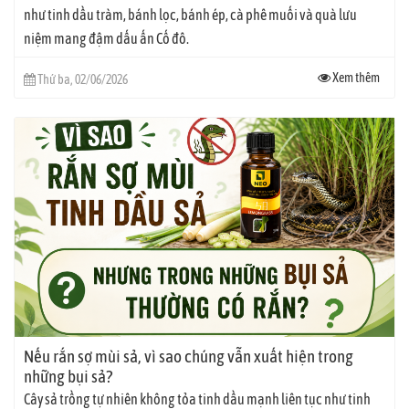
như tinh dầu tràm, bánh lọc, bánh ép, cà phê muối và quà lưu
niệm mang đậm dấu ấn Cố đô.
Xem thêm
Thứ ba, 02/06/2026
Nếu rắn sợ mùi sả, vì sao chúng vẫn xuất hiện trong
những bụi sả?
Cây sả trồng tự nhiên không tỏa tinh dầu mạnh liên tục như tinh