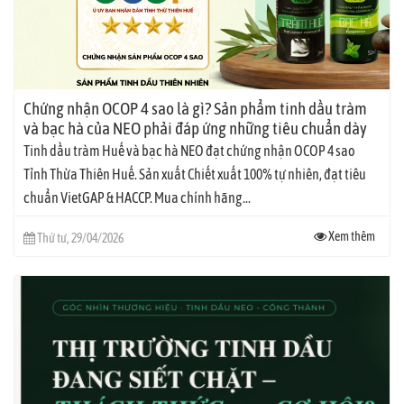
Chứng nhận OCOP 4 sao là gì? Sản phẩm tinh dầu tràm
và bạc hà của NEO phải đáp ứng những tiêu chuẩn dày
khe nào?
Tinh dầu tràm Huế và bạc hà NEO đạt chứng nhận OCOP 4 sao
Tỉnh Thừa Thiên Huế. Sản xuất Chiết xuất 100% tự nhiên, đạt tiêu
chuẩn VietGAP & HACCP. Mua chính hãng...
Xem thêm
Thứ tư, 29/04/2026