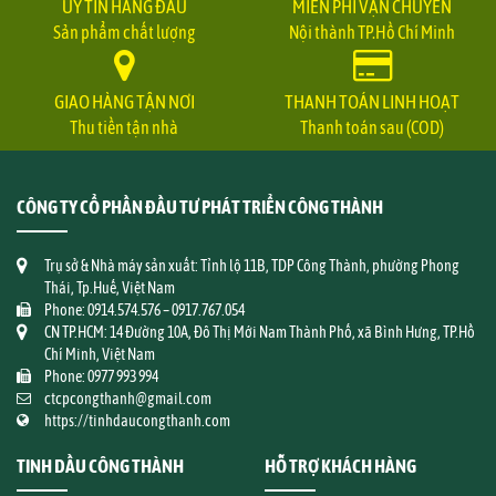
UY TÍN HÀNG ĐẦU
MIỄN PHÍ VẬN CHUYỂN
Sản phẩm chất lượng
Nội thành TP.Hồ Chí Minh
GIAO HÀNG TẬN NƠI
THANH TOÁN LINH HOẠT
Thu tiền tận nhà
Thanh toán sau (COD)
CÔNG TY CỔ PHẦN ĐẦU TƯ PHÁT TRIỂN CÔNG THÀNH
Trụ sở & Nhà máy sản xuất: Tỉnh lộ 11B, TDP Công Thành, phường Phong
Thái, Tp.Huế, Việt Nam
Phone: 0914.574.576 – 0917.767.054
CN TP.HCM: 14 Đường 10A, Đô Thị Mới Nam Thành Phố, xã Bình Hưng, TP.Hồ
Chí Minh, Việt Nam
Phone: 0977 993 994
ctcpcongthanh@gmail.com
https://tinhdaucongthanh.com
TINH DẦU CÔNG THÀNH
HỖ TRỢ KHÁCH HÀNG