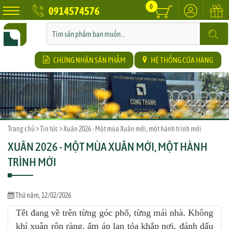
0
0914574576
CHỨNG NHẬN SẢN PHẨM
HỆ THỐNG CỬA HÀNG
Trang chủ
Tin tức
Xuân 2026 - Một mùa Xuân mới, một hành trình mới
XUÂN 2026 - MỘT MÙA XUÂN MỚI, MỘT HÀNH
TRÌNH MỚI
Thứ năm, 12/02/2026
Tết đang về trên từng góc phố, từng mái nhà. Không
khí xuân rộn ràng, ấm áp lan tỏa khắp nơi, đánh dấu