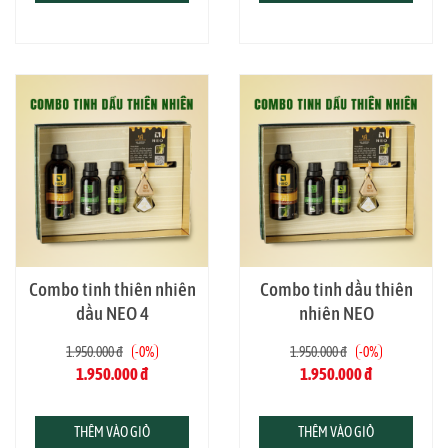
khách sạn, giúp khử mùi, tạo hương thơm dễ
chịu và thư giãn tinh thần
Sử dụng hằng ngày để xông phòng, khuếch tán,
pha nước tắm, lau nhà hoặc xoa bóp tùy theo
loại tinh dầu trong combo
Giúp tiết kiệm hơn so với mua lẻ từng chai, đáp
ứng đa dạng nhu cầu từ khử mùi – thư giãn –
chăm sóc sức khỏe
Combo tinh thiên nhiên
Combo tinh dầu thiên
dầu NEO 4
nhiên NEO
1.950.000 đ
-0%
1.950.000 đ
-0%
1.950.000 đ
1.950.000 đ
THÊM VÀO GIỎ
THÊM VÀO GIỎ