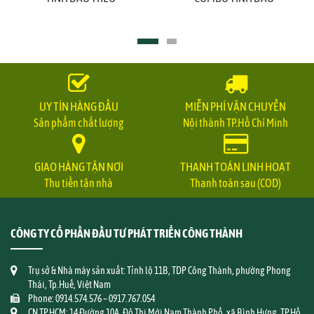
UY TÍN HÀNG ĐẦU
MIỄN PHÍ VẬN CHUYỂN
Sản phẩm chất lượng
Nội thành TP.Hồ Chí Minh
GIAO HÀNG TẬN NƠI
THANH TOÁN LINH HOẠT
Thu tiền tận nhà
Thanh toán sau (COD)
CÔNG TY CỔ PHẦN ĐẦU TƯ PHÁT TRIỂN CÔNG THÀNH
Trụ sở & Nhà máy sản xuất: Tỉnh lộ 11B, TDP Công Thành, phường Phong
Thái, Tp.Huế, Việt Nam
Phone: 0914.574.576 – 0917.767.054
CN TP.HCM: 14 Đường 10A, Đô Thị Mới Nam Thành Phố, xã Bình Hưng, TP.Hồ