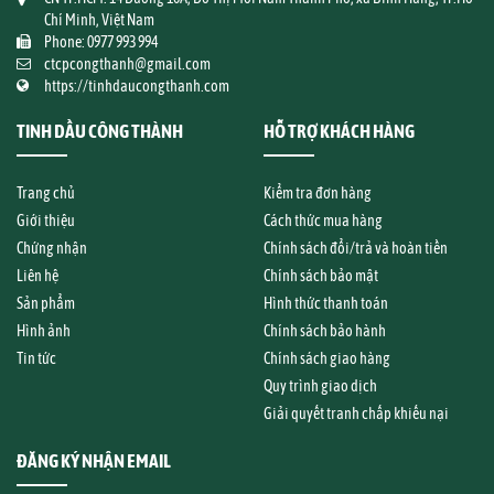
Chí Minh, Việt Nam
Phone: 0977 993 994
ctcpcongthanh@gmail.com
https://tinhdaucongthanh.com
TINH DẦU CÔNG THÀNH
HỖ TRỢ KHÁCH HÀNG
Trang chủ
Kiểm tra đơn hàng
Giới thiệu
Cách thức mua hàng
Chứng nhận
Chính sách đổi/trả và hoàn tiền
Liên hệ
Chính sách bảo mật
Sản phẩm
Hình thức thanh toán
Hình ảnh
Chính sách bảo hành
Tin tức
Chính sách giao hàng
Quy trình giao dịch
Giải quyết tranh chấp khiếu nại
ĐĂNG KÝ NHẬN EMAIL