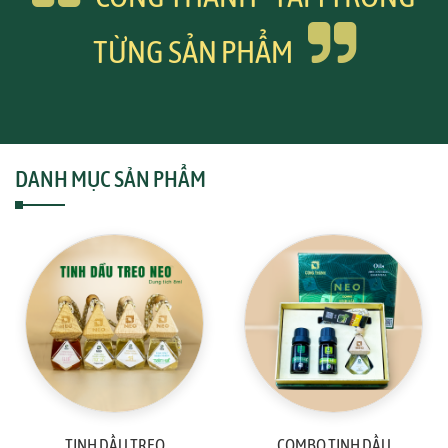
TỪNG SẢN PHẨM
DANH MỤC SẢN PHẨM
TINH DẦU TREO
COMBO TINH DẦU