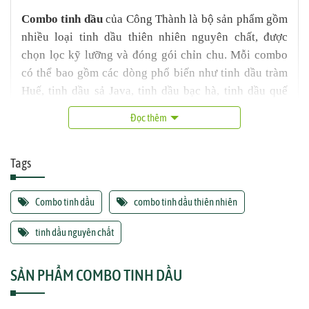
Combo tinh dầu
của Công Thành là bộ sản phẩm gồm
nhiều loại tinh dầu thiên nhiên nguyên chất, được
chọn lọc kỹ lưỡng và đóng gói chỉn chu. Mỗi combo
có thể bao gồm các dòng phổ biến như tinh dầu tràm
Huế, tinh dầu sả Java, tinh dầu bạc hà, tinh dầu quế
phù hợp với nhiều nhu cầu sử dụng trong gia đình
Đọc thêm
hoặc làm quà tặng. Sản phẩm được chiết xuất từ
nguyên liệu sạch, không pha cồn, không hương liệu
Tags
tổng hợp, mang lại trải nghiệm hương thơm tự nhiên,
dễ chịu và an toàn cho sức khỏe.
Combo tinh dầu
combo tinh dầu thiên nhiên
tinh dầu nguyên chất
SẢN PHẨM COMBO TINH DẦU