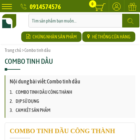
0
0914574576
CHỨNG NHẬN SẢN PHẨM
HỆ THỐNG CỬA HÀNG
Trang chủ
Combo tinh dầu
COMBO TINH DẦU
Nội dung bài viết: Combo tinh dầu
COMBO TINH DẦU CÔNG THÀNH
DỊP SỬ DỤNG
CAM KẾT SẢN PHẨM
COMBO TINH DẦU CÔNG THÀNH