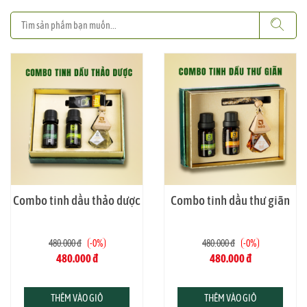
Combo tinh dầu thiên nhiên Công Thành
Combo tinh dầu thảo dược
Combo tinh dầu thư giãn
DỊP SỬ DỤNG
480.000 đ
-0%
480.000 đ
-0%
480.000 đ
480.000 đ
Quà tặng sức khỏe, quà biếu Tết, trung thu, tân
gia, quà cảm ơn đối tác hoặc đồng nghiệp
Dùng cho gia đình, văn phòng, spa, homestay,
THÊM VÀO GIỎ
THÊM VÀO GIỎ