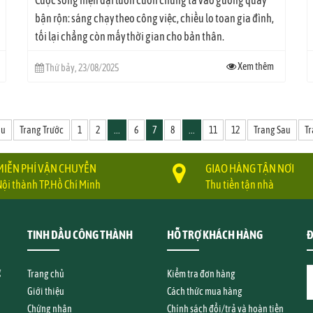
bận rộn: sáng chạy theo công việc, chiều lo toan gia đình,
tối lại chẳng còn mấy thời gian cho bản thân.
Xem thêm
Thứ bảy, 23/08/2025
ầu
Trang Trước
1
2
...
6
7
8
...
11
12
Trang Sau
Tr
MIỄN PHÍ VẬN CHUYỂN
GIAO HÀNG TẬN NƠI
Nội thành TP.Hồ Chí Minh
Thu tiền tận nhà
TINH DẦU CÔNG THÀNH
HỖ TRỢ KHÁCH HÀNG
Đ
g
Trang chủ
Kiểm tra đơn hàng
Giới thiệu
Cách thức mua hàng
Chứng nhận
Chính sách đổi/trả và hoàn tiền