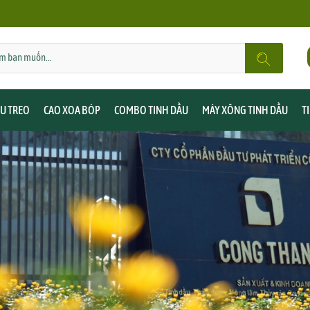
ẦU TREO
CAO XOA BÓP
COMBO TINH DẦU
MÁY XÔNG TINH DẦU
T