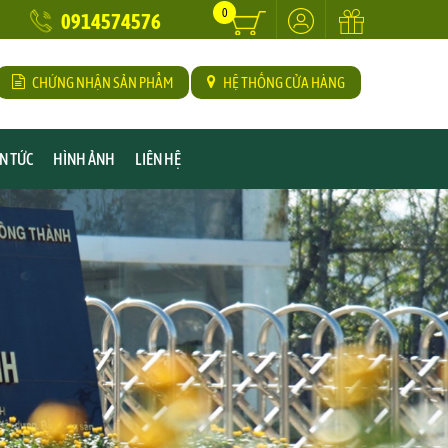
0
0914574576
CHỨNG NHẬN SẢN PHẨM
HỆ THỐNG CỬA HÀNG
IN TỨC
HÌNH ẢNH
LIÊN HỆ