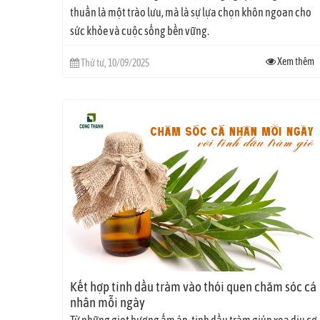
thuần là một trào lưu, mà là sự lựa chọn khôn ngoan cho
sức khỏe và cuộc sống bền vững.
Xem thêm
Thứ tư, 10/09/2025
Kết hợp tinh dầu tràm vào thói quen chăm sóc cá
nhân mỗi ngày
Từ những giọt hương ấm áp, tinh dầu tràm giúp xoa dịu cơ