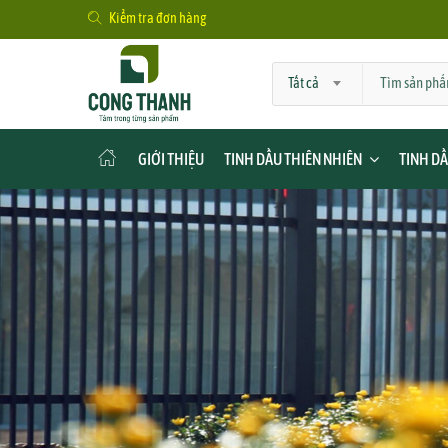
Kiểm tra đơn hàng
Tất cả
GIỚI THIỆU
TINH DẦU THIÊN NHIÊN
TINH D