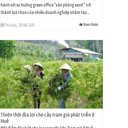
hành với xu hướng green office “văn phòng xanh” trở
thành lựa chọn của nhiều doanh nghiệp nhằm tạo...
Xem thêm
Thứ bảy, 30/08/2025
Thiên thời địa lợi cho cầy tràm gió phát triển ở
Huế
Một điểm đặc biệt cho loại nguyên liệu Tràm gió ở Huế