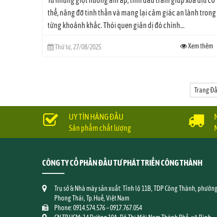
thể, nâng đỡ tinh thần và mang lại cảm giác an lành trong
từng khoảnh khắc. Thói quen giản dị đó chính...
Xem thêm
Thứ tư, 27/08/2025
Trang Đ
UY TÍN HÀNG ĐẦU
Sản phẩm chất lượng
CÔNG TY CỔ PHẦN ĐẦU TƯ PHÁT TRIỂN CÔNG THÀNH
Trụ sở & Nhà máy sản xuất: Tỉnh lộ 11B, TDP Công Thành, phườn
Phong Thái, Tp.Huế, Việt Nam
Phone: 0914.574.576 – 0917.767.054