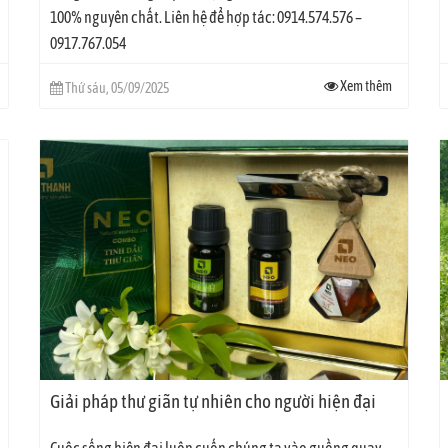
100% nguyên chất. Liên hệ để hợp tác: 0914.574.576 –
0917.767.054
Xem thêm
Thứ sáu, 05/09/2025
Giải pháp thư giãn tự nhiên cho người hiện đại
Cuộc sống hiện đại luôn cuốn chúng ta vào guồng quay