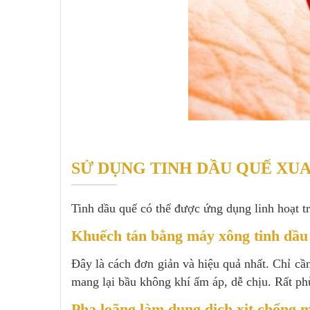
SỬ DỤNG TINH DẦU QUẾ XU
Tinh dầu quế có thể được ứng dụng linh hoạt t
Khuếch tán bằng máy xông tinh dầu
Đây là cách đơn giản và hiệu quả nhất. Chỉ c
mang lại bầu không khí ấm áp, dễ chịu. Rất p
Pha loãng làm dung dịch xịt chống 