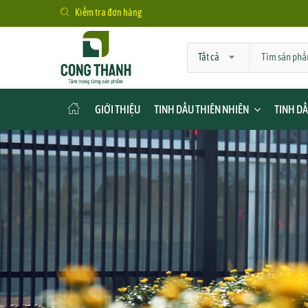
Kiểm tra đơn hàng
Tất cả
GIỚI THIỆU
TINH DẦU THIÊN NHIÊN
TINH D