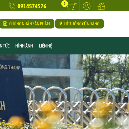
0
0914574576
CHỨNG NHẬN SẢN PHẨM
HỆ THỐNG CỬA HÀNG
IN TỨC
HÌNH ẢNH
LIÊN HỆ