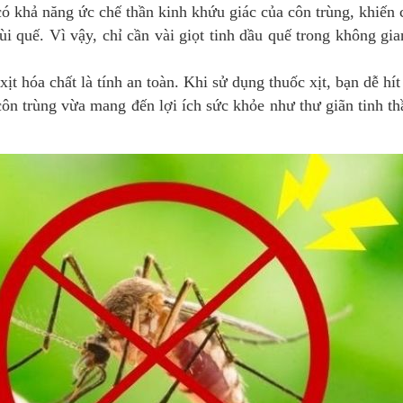
có khả năng ức chế thần kinh khứu giác của côn trùng, khiế
ùi quế. Vì vậy, chỉ cần vài giọt tinh dầu quế trong không gi
xịt hóa chất là tính an toàn. Khi sử dụng thuốc xịt, bạn dễ h
côn trùng vừa mang đến lợi ích sức khỏe như thư giãn tinh 