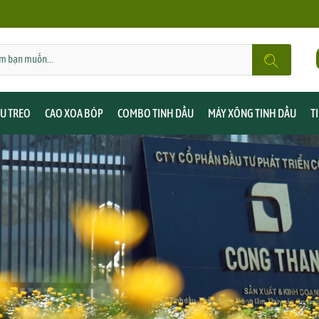
ẦU TREO
CAO XOA BÓP
COMBO TINH DẦU
MÁY XÔNG TINH DẦU
T