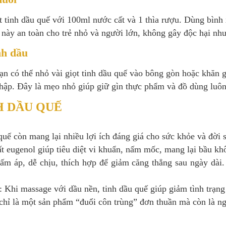
iọt tinh dầu quế với 100ml nước cất và 1 thìa rượu. Dùng bì
này an toàn cho trẻ nhỏ và người lớn, không gây độc hại như 
nh dầu
n có thể nhỏ vài giọt tinh dầu quế vào bông gòn hoặc khăn gi
hập. Đây là mẹo nhỏ giúp giữ gìn thực phẩm và đồ dùng luôn
H DẦU QUẾ
quế còn mang lại nhiều lợi ích đáng giá cho sức khỏe và đời 
 eugenol giúp tiêu diệt vi khuẩn, nấm mốc, mang lại bầu khô
ấm áp, dễ chịu, thích hợp để giảm căng thẳng sau ngày dài.
 Khi massage với dầu nền, tinh dầu quế giúp giảm tình trạng
chỉ là một sản phẩm “đuổi côn trùng” đơn thuần mà còn là n