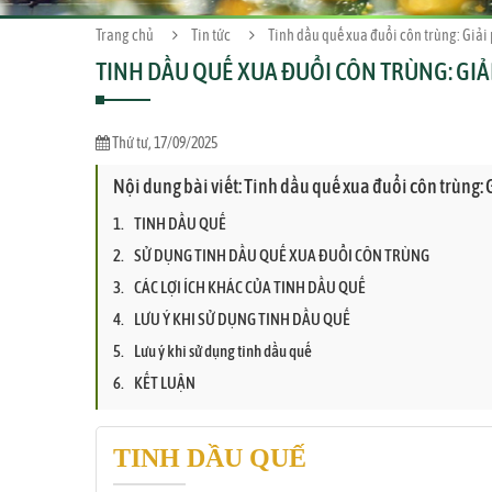
Trang chủ
Tin tức
Tinh dầu quế xua đuổi côn trùng: Giải
TINH DẦU QUẾ XUA ĐUỔI CÔN TRÙNG: GIẢ
Thứ tư, 17/09/2025
Nội dung bài viết: Tinh dầu quế xua đuổi côn trùng: 
TINH DẦU QUẾ
SỬ DỤNG TINH DẦU QUẾ XUA ĐUỔI CÔN TRÙNG
CÁC LỢI ÍCH KHÁC CỦA TINH DẦU QUẾ
LƯU Ý KHI SỬ DỤNG TINH DẦU QUẾ
Lưu ý khi sử dụng tinh dầu quế
KẾT LUẬN
TINH DẦU QUẾ