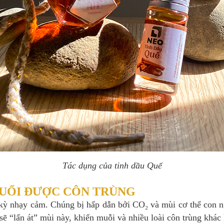
Tác dụng của tinh dầu Quế
ĐUỔI ĐƯỢC CÔN TRÙNG
c kỳ nhạy cảm. Chúng bị hấp dẫn bởi CO₂ và mùi cơ thể con n
sẽ “lấn át” mùi này, khiến muỗi và nhiều loài côn trùng khác