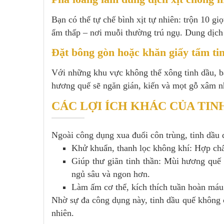
Bạn có thể tự chế bình xịt tự nhiên: trộn 10 g
ẩm thấp – nơi muỗi thường trú ngụ. Dung dịch 
Đặt bông gòn hoặc khăn giấy tẩm ti
Với những khu vực không thể xông tinh dầu, bạ
hương quế sẽ ngăn gián, kiến và mọt gỗ xâm n
CÁC LỢI ÍCH KHÁC CỦA TIN
Ngoài công dụng xua đuổi côn trùng, tinh dầu 
Khử khuẩn, thanh lọc không khí: Hợp chất
Giúp thư giãn tinh thần: Mùi hương quế 
ngủ sâu và ngon hơn.
Làm ấm cơ thể, kích thích tuần hoàn máu:
Nhờ sự đa công dụng này, tinh dầu quế không 
nhiên.