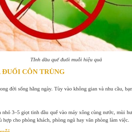
TInh dầu quế đuổi muỗi hiệu quả
A ĐUỔI CÔN TRÙNG
rong đời sống hằng ngày. Tùy vào không gian và nhu cầu, bạn
ần nhỏ 3–5 giọt tinh dầu quế vào máy xông cùng nước, mùi h
hù hợp cho phòng khách, phòng ngủ hay văn phòng làm việc.
muỗi